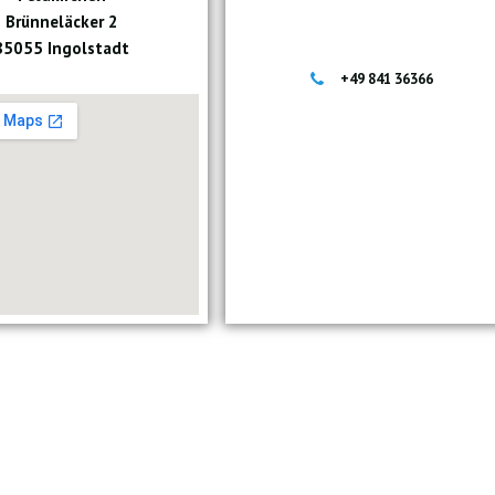
Brünneläcker 2
85055 Ingolstadt
+49 841 36366