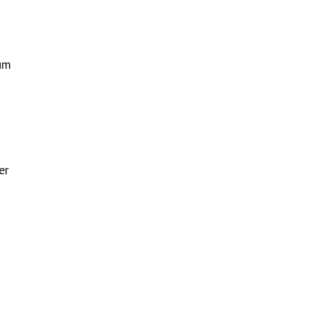
um
er