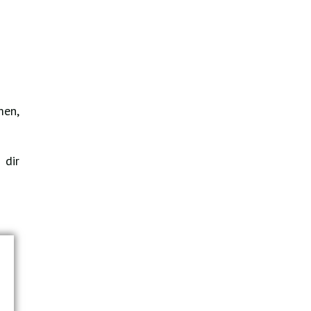
men,
 dir