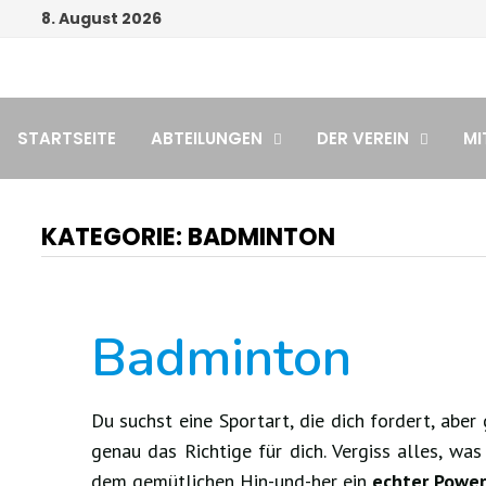
Zum
8. August 2026
Inhalt
springen
STARTSEITE
ABTEILUNGEN
DER VEREIN
MI
KATEGORIE:
BADMINTON
Badminton
Du suchst eine Sportart, die dich fordert, abe
genau das Richtige für dich. Vergiss alles, wa
dem gemütlichen Hin-und-her ein
echter Power