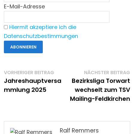
E-Mail-Adresse
Hiermit akzeptiere ich die
Datenschutzbestimmungen
Beitragsnavigation
Vorheriger
N
VORHERIGER BEITRAG
NÄCHSTER BEITRAG
Beitrag:
B
Jahreshauptversa
Bezirksliga Torwart
mmlung 2025
wechselt zum TSV
Mailing-Feldkirchen
Ralf Remmers