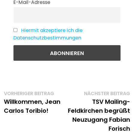
E-Mail-Adresse
Hiermit akzeptiere ich die
Datenschutzbestimmungen
Beitragsnavigation
Vorheriger
N
VORHERIGER BEITRAG
NÄCHSTER BEITRAG
Beitrag:
B
Willkommen, Jean
TSV Mailing-
Carlos Toribio!
Feldkirchen begrüßt
Neuzugang Fabian
Forisch