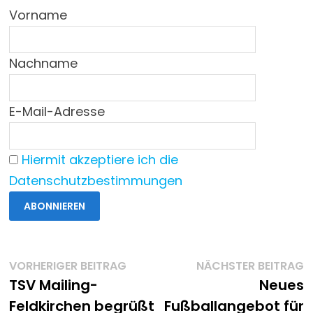
Vorname
Nachname
E-Mail-Adresse
Hiermit akzeptiere ich die
Datenschutzbestimmungen
Beitragsnavigation
Vorheriger
N
VORHERIGER BEITRAG
NÄCHSTER BEITRAG
Beitrag:
B
TSV Mailing-
Neues
Feldkirchen begrüßt
Fußballangebot für